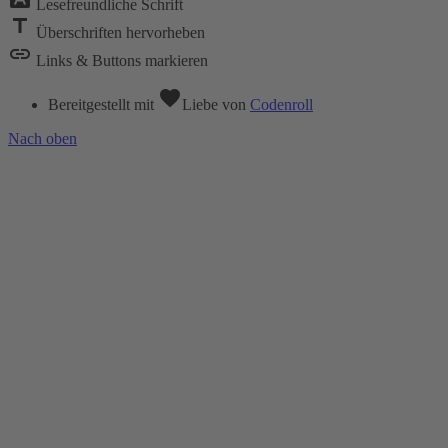
Lesefreundliche Schrift
title
Überschriften hervorheben
link
Links & Buttons markieren
favorite
Bereitgestellt mit
Liebe
von
Codenroll
Nach oben