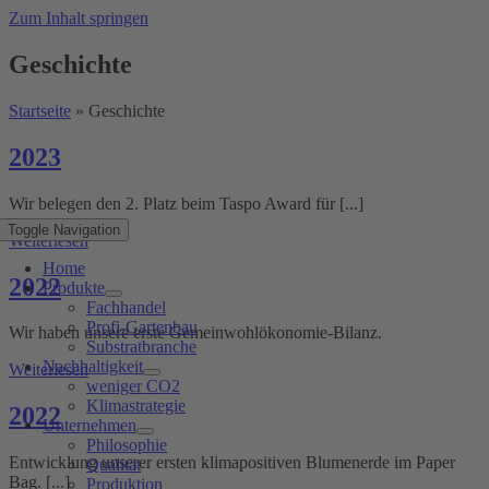
Zum Inhalt springen
Geschichte
Startseite
»
Geschichte
2023
Wir belegen den 2. Platz beim Taspo Award für [...]
Toggle Navigation
Weiterlesen
Home
2022
Produkte
Fachhandel
Profi-Gartenbau
Wir haben unsere erste Gemeinwohlökonomie-Bilanz.
Substratbranche
Nachhaltigkeit
Weiterlesen
weniger CO2
Klimastrategie
2022
Unternehmen
Philosophie
Entwicklung unserer ersten klimapositiven Blumenerde im Paper
Qualität
Bag. [...]
Produktion