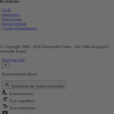
Rechtliches
›
AGB
›
Impressum
›
Datenschutz
›
Barrierefreiheit
›
Cookie-Einstellungen
© Copyright 1986 - 2026 Kleeschulte Erden - Seit 1986 ökologisch
wertvolle Erden!
Page load link
Barrierefreiheit Menü
close
Sichtbarkeit der Toolbar umschalten
nights_stay
Kontrastmodus
format_size
Text vergrößern
text_fields
Text verkleinern
font_download