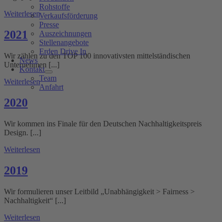
Rohstoffe
Weiterlesen
Verkaufsförderung
Presse
2021
Auszeichnungen
Stellenangebote
Erden Drive In
Wir zählen zu den TOP 100 innovativsten mittelständischen
News
Unternehmen [...]
Kontakt
Team
Weiterlesen
Anfahrt
2020
Wir kommen ins Finale für den Deutschen Nachhaltigkeitspreis
Design. [...]
Weiterlesen
2019
Wir formulieren unser Leitbild „Unabhängigkeit > Fairness >
Nachhaltigkeit“ [...]
Weiterlesen