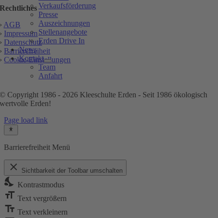
Verkaufsförderung
Rechtliches
Presse
Auszeichnungen
›
AGB
Stellenangebote
›
Impressum
Erden Drive In
›
Datenschutz
News
›
Barrierefreiheit
Kontakt
›
Cookie-Einstellungen
Team
Anfahrt
© Copyright 1986 - 2026 Kleeschulte Erden - Seit 1986 ökologisch
wertvolle Erden!
Page load link
Barrierefreiheit Menü
close
Sichtbarkeit der Toolbar umschalten
nights_stay
Kontrastmodus
format_size
Text vergrößern
text_fields
Text verkleinern