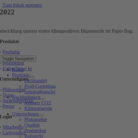
Zum Inhalt springen
2022
ntwicklung unserer ersten klimapositiven Blumenerde im Paper Bag.
Produkte
›
Produkte
›
Qualität
Toggle Navigation
›
Produktion
›
Erden Drive In
Home
Produkte
Unternehmen
Fachhandel
Profi-Gartenbau
›
Philosophie
Substratbranche
›
Team
Nachhaltigkeit
›
Stellenangebote
weniger CO2
›
Presse
Klimastrategie
Unternehmen
Login
Philosophie
Qualität
›
Mitarbeiter
Produktion
›
Lieferstatus
Rohstoffe