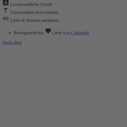
font_download
Lesefreundliche Schrift
title
Überschriften hervorheben
link
Links & Buttons markieren
favorite
Bereitgestellt mit
Liebe
von
Codenroll
Nach oben