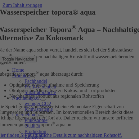
Zum Inhalt springen
Wasserspeicher topora® aqua
®
Wasserspeicher Topora
Aqua – Nachhaltig
Alternative Zu Kokosmark
ie der Name aqua schon verrät, handelt es sich bei der Substratfaser
®
opora
aqua um einen nachhaltigen Rohstoff mit wasserspeichernden
Toggle Navigation
igenschaften.
Home
®
ubstratfaser topora
aqua überzeugt durch:
Produkte
Fachhandel
Optimierte Wasseraufnahme und Speicherung
Profi-Gartenbau
Ökologische Alternative zu Kokos- und Torfprodukten
Substratbranche
Nachhaltiges Produkt aus regionalen Rohstoffen
Nachhaltigkeit
weniger CO2
ie Speicherung von Wasser ist eine elementare Eigenschaft von
Klimastrategie
lumenerden und Substraten. Im konventionellen Bereich deckt diese
Unternehmen
ichtige Eigenschaft der Torf ab. Daher reichern wir unsere torffreien
Philosophie
®
lumenerden mit der topora
aqua an.
Qualität
Produktion
ier finden Sie ausführliche Details zum nachhaltigen Rohstoff.
Rohstoffe