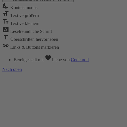
nights_stay
Kontrastmodus
format_size
Text vergrößern
text_fields
Text verkleinern
font_download
Lesefreundliche Schrift
title
Überschriften hervorheben
link
Links & Buttons markieren
favorite
Bereitgestellt mit
Liebe
von
Codenroll
Nach oben