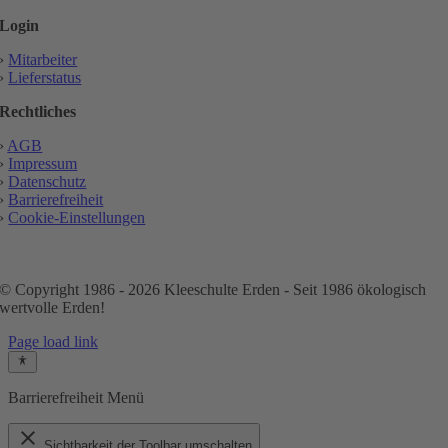
Login
›
Mitarbeiter
›
Lieferstatus
Rechtliches
›
AGB
›
Impressum
›
Datenschutz
›
Barrierefreiheit
›
Cookie-Einstellungen
© Copyright 1986 - 2026 Kleeschulte Erden - Seit 1986 ökologisch
wertvolle Erden!
Page load link
Barrierefreiheit Menü
close
Sichtbarkeit der Toolbar umschalten