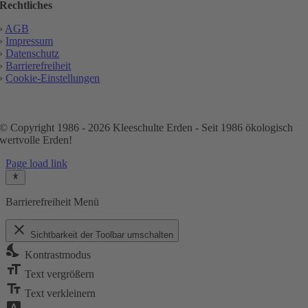
Rechtliches
›
AGB
›
Impressum
›
Datenschutz
›
Barrierefreiheit
›
Cookie-Einstellungen
© Copyright 1986 - 2026 Kleeschulte Erden - Seit 1986 ökologisch
wertvolle Erden!
Page load link
Barrierefreiheit Menü
close
Sichtbarkeit der Toolbar umschalten
nights_stay
Kontrastmodus
format_size
Text vergrößern
text_fields
Text verkleinern