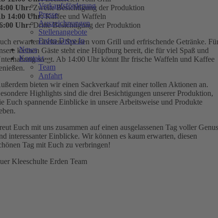
Verkaufsförderung
4:00 Uhr:
Zweite Besichtigung der Produktion
Presse
b 14:00 Uhr:
Kaffee und Waffeln
Auszeichnungen
6:00 Uhr:
Dritte Besichtigung der Produktion
Stellenangebote
Erden Drive In
uch erwarten leckere Speisen vom Grill und erfrischende Getränke. Fü
News
nsere kleinen Gäste steht eine Hüpfburg bereit, die für viel Spaß und
Kontakt
nterhaltung sorgt. Ab 14:00 Uhr könnt Ihr frische Waffeln und Kaffee
Team
enießen.
Anfahrt
ußerdem bieten wir einen Sackverkauf mit einer tollen Aktionen an.
esondere Highlights sind die drei Besichtigungen unserer Produktion,
ie Euch spannende Einblicke in unsere Arbeitsweise und Produkte
eben.
reut Euch mit uns zusammen auf einen ausgelassenen Tag voller Genu
nd interessanter Einblicke. Wir können es kaum erwarten, diesen
chönen Tag mit Euch zu verbringen!
uer Kleeschulte Erden Team