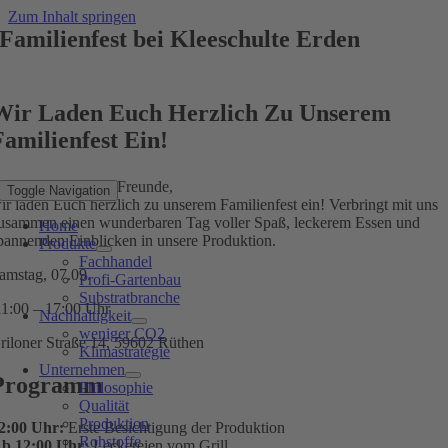
Zum Inhalt springen
Familienfest bei Kleeschulte Erden
Wir Laden Euch Herzlich Zu Unserem
Familienfest Ein!
iebe Familien und Freunde,
Toggle Navigation
ir laden Euch herzlich zu unserem Familienfest ein! Verbringt mit uns
usammen einen wunderbaren Tag voller Spaß, leckerem Essen und
Home
pannenden Einblicken in unsere Produktion.
Produkte
Fachhandel
amstag, 07.09.
Profi-Gartenbau
Substratbranche
1:00 – 17:00 Uhr
Nachhaltigkeit
weniger CO2
riloner Straße 14, 59602 Rüthen
Klimastrategie
Unternehmen
Programm
Philosophie
Qualität
Produktion
2:00 Uhr:
Erste Besichtigung der Produktion
Rohstoffe
b 12:00 Uhr:
Leckereien vom Grill