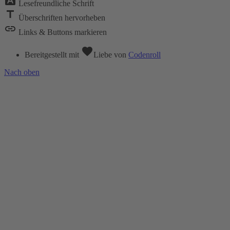
font_download
Lesefreundliche Schrift
title
Überschriften hervorheben
link
Links & Buttons markieren
favorite
Bereitgestellt mit
Liebe
von
Codenroll
Nach oben